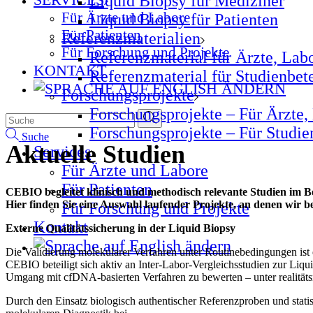
Liquid Biopsy für Mediziner
Für Ärzte und Labore
Liquid Biopsy für Patienten
Für Patienten
Referenzmaterialien
Für Forschung und Projekte
Referenzmaterial für Ärzte, Lab
KONTAKT
Referenzmaterial für Studienbetei
Forschungsprojekte
Forschungsprojekte – Für Ärzte,
Forschungsprojekte – Für Studien
Suche
Aktuelle Studien
Services
Für Ärzte und Labore
Für Patienten
CEBIO begleitet klinisch und methodisch relevante Studien im B
Hier finden Sie eine Auswahl laufender Projekte, an denen wir b
Für Forschung und Projekte
Kontakt
Externe Qualitätssicherung in der Liquid Biopsy
Die Validierung molekularer Verfahren unter Routinebedingungen ist en
CEBIO beteiligt sich aktiv an Inter-Labor-Vergleichsstudien zur Liq
Umgang mit cfDNA-basierten Verfahren zu bewerten – unter realitäts
Durch den Einsatz biologisch authentischer Referenzproben und stati