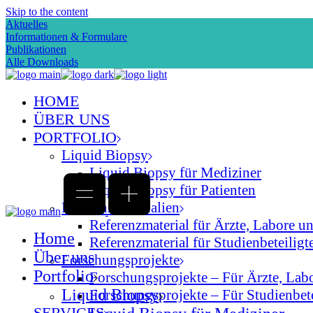
Skip to the content
Aktuelles
Informationen & Formulare
Publikationen
Alle Downloads
HOME
ÜBER UNS
PORTFOLIO
Liquid Biopsy
Liquid Biopsy für Mediziner
Liquid Biopsy für Patienten
Referenzmaterialien
Referenzmaterial für Ärzte, Labore u
Home
Referenzmaterial für Studienbeteiligte
Über uns
Forschungsprojekte
Portfolio
Forschungsprojekte – Für Ärzte, Lab
Liquid Biopsy
Forschungsprojekte – Für Studienbetei
SERVICES